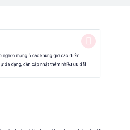
o nghẽn mạng ở các khung giờ cao điểm
ự đa dạng, cần cập nhật thêm nhiều ưu đãi