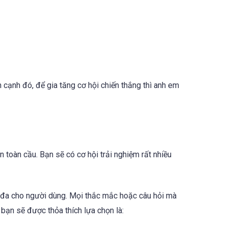
 cạnh đó, để gia tăng cơ hội chiến thắng thì anh em
 toàn cầu. Bạn sẽ có cơ hội trải nghiệm rất nhiều
 đa cho người dùng. Mọi thắc mắc hoặc câu hỏi mà
 bạn sẽ được thỏa thích lựa chọn là: