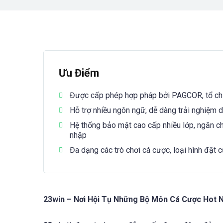
Ưu Điểm
Được cấp phép hợp pháp bởi PAGCOR, tổ chức
Hỗ trợ nhiều ngôn ngữ, dễ dàng trải nghiệm d
Hệ thống bảo mật cao cấp nhiều lớp, ngăn c
nhập
Đa dạng các trò chơi cá cược, loại hình đặt
23win – Nơi Hội Tụ Những Bộ Môn Cá Cược Hot 