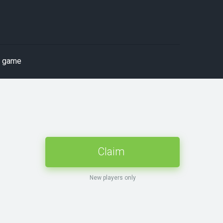
c game
Claim
New players only