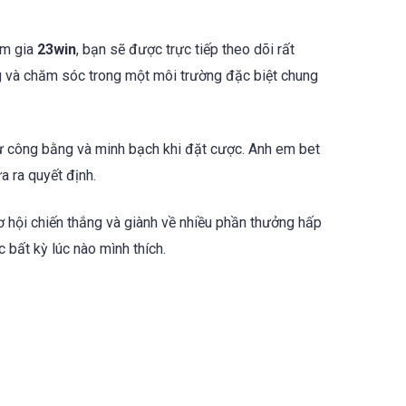
am gia
23win
, bạn sẽ được trực tiếp theo dõi rất
g và chăm sóc trong một môi trường đặc biệt chung
ự công bằng và minh bạch khi đặt cược. Anh em bet
a ra quyết định.
ơ hội chiến thắng và giành về nhiều phần thưởng hấp
 bất kỳ lúc nào mình thích.