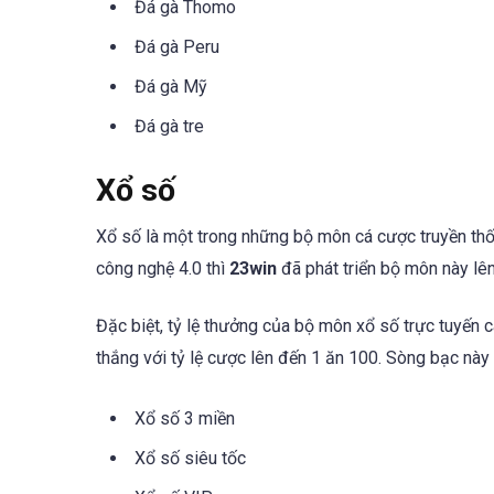
Đá gà Thomo
Đá gà Peru
Đá gà Mỹ
Đá gà tre
Xổ số
Xổ số là một trong những bộ môn cá cược truyền thố
công nghệ 4.0 thì
23win
đã phát triển bộ môn này lê
Đặc biệt, tỷ lệ thưởng của bộ môn xổ số trực tuyến ca
thắng với tỷ lệ cược lên đến 1 ăn 100. Sòng bạc này
Xổ số 3 miền
Xổ số siêu tốc