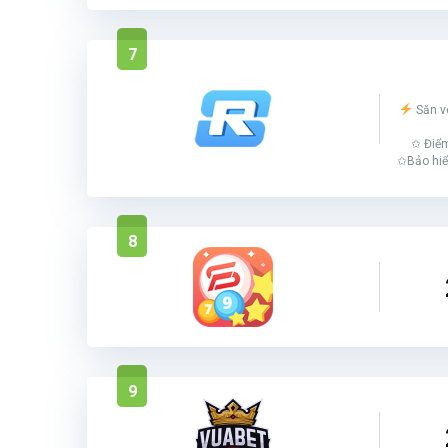
7
Săn v
✩ Điể
✩Bảo hiể
8
9