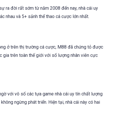
sự ra đời rất sớm từ năm 2008 đến nay, nhà cái uy
c nhau và 5+ sảnh thể thao cá cược lớn nhất.
động ở trên thị trường cá cược, M88 đã chứng tỏ được
 gia trên toàn thế giới với số lượng nhân viên cực
ngờ với vô số các tựa game nhà cái uy tín chất lượng
không ngừng phát triển. Hiện tại, nhà cái này có hai