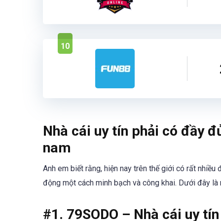
10
Nhà cái uy tín phải có đầy 
nam
Anh em biết rằng, hiện nay trên thế giới có rất nhiề
động một cách minh bạch và công khai. Dưới đây là
#1. 79SODO – Nhà cái uy tí