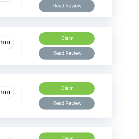
Read Review
Claim
10.0
Read Review
Claim
10.0
Read Review
Claim