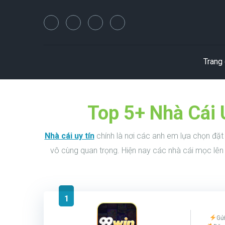
Trang
Top 5+ Nhà Cái 
Nhà cái uy tín
chính là nơi các anh em lựa chọn đặt
vô cùng quan trọng. Hiện nay các nhà cái mọc lên
1
Gử