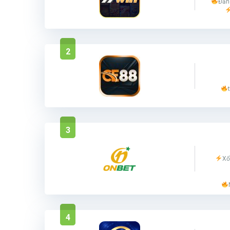
Đăn
2
3
Xổ
4