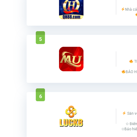
Nhà cái
5
T
BẢO H
6
Săn v
✩ Điể
✩Bảo hiể