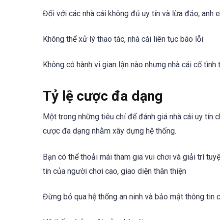
Đối với các nhà cái không đủ uy tín và lừa đảo, anh
Không thể xử lý thao tác, nhà cái liên tục báo lỗi
Không có hành vi gian lận nào nhưng nhà cái cố tình 
Tỷ lệ cược đa dạng
Một trong những tiêu chí để đánh giá nhà cái uy tín c
cược đa dạng nhằm xây dựng hệ thống.
Bạn có thể thoải mái tham gia vui chơi và giải trí t
tin của người chơi cao, giao diện thân thiện
Đừng bỏ qua hệ thống an ninh và bảo mật thông tin của