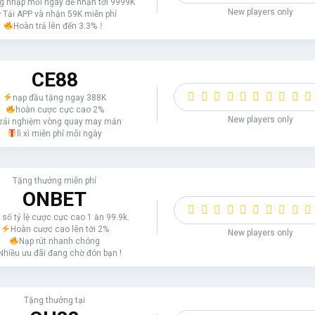
g nhập mỗi ngày để nhận tới 9999K
New players only
Tải APP và nhận 59K miễn phí
Hoàn trả lên đến 3.3%！
CE88
nạp đầu tặng ngay 388K
hoàn cược cực cao 2%
New players only
trải nghiệm vòng quay may mắn
lì xì miễn phí mỗi ngày
Tặng thưởng miễn phí
ONBET
 số tỷ lệ cược cực cao 1 ăn 99.9k.
Hoàn cược cao lên tới 2%
New players only
Nạp rút nhanh chóng
Nhiều ưu đãi đang chờ đón bạn !
Tặng thưởng tại