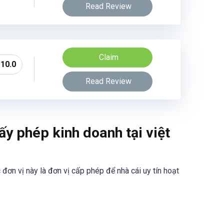
Read Review
Claim
10.0
Read Review
ấy phép kinh doanh tại việt
 đơn vị này là đơn vị cấp phép để nhà cái uy tín hoạt