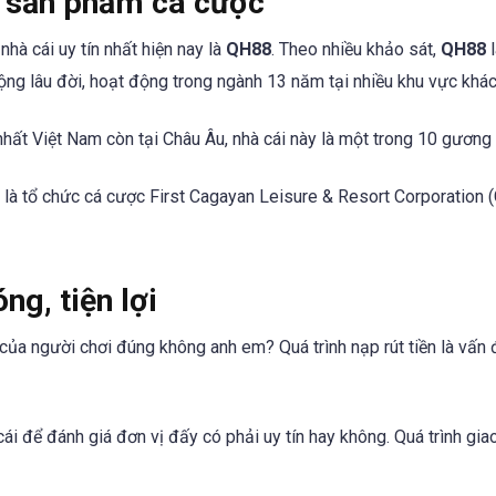
g sản phẩm cá cược
hà cái uy tín nhất hiện nay là
QH88
. Theo nhiều khảo sát,
QH88
l
động lâu đời, hoạt động trong ngành 13 năm tại nhiều khu vực khá
 nhất Việt Nam còn tại Châu Âu, nhà cái này là một trong 10 gương
là tổ chức cá cược First Cagayan Leisure & Resort Corporation (
ng, tiện lợi
u của người chơi đúng không anh em? Quá trình nạp rút tiền là vấn
 cái để đánh giá đơn vị đấy có phải uy tín hay không. Quá trình gia