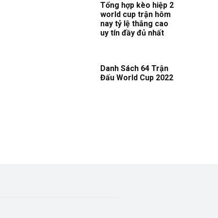
Tổng hợp kèo hiệp 2
world cup trận hôm
nay tỷ lệ thắng cao
uy tín đầy đủ nhất
Danh Sách 64 Trận
Đấu World Cup 2022