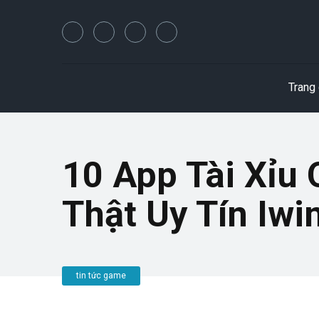
Trang
10 App Tài Xỉu
Thật Uy Tín Iwi
tin tức game