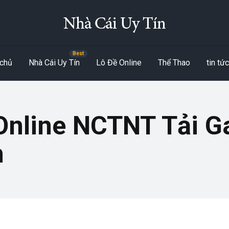
 chủ
Nhà Cái Uy Tín
Lô Đề Online
Thể Thao
tin tứ
 Online NCTNT Tải G
n