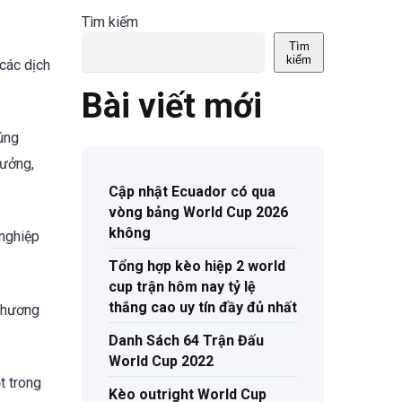
Tìm kiếm
Tìm
kiếm
 các dịch
Bài viết mới
úng
hưởng,
Cập nhật Ecuador có qua
vòng bảng World Cup 2026
không
 nghiệp
Tổng hợp kèo hiệp 2 world
cup trận hôm nay tỷ lệ
thắng cao uy tín đầy đủ nhất
chương
Danh Sách 64 Trận Đấu
World Cup 2022
t trong
Kèo outright World Cup