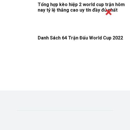
Tổng hợp kèo hiệp 2 world cup trận hôm
nay tỷ lệ thắng cao uy tín đầy đủ nhất
Danh Sách 64 Trận Đấu World Cup 2022