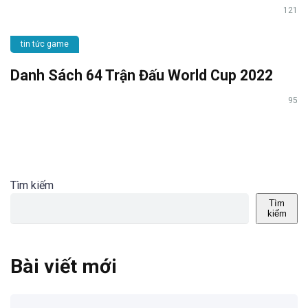
121
tin tức game
Danh Sách 64 Trận Đấu World Cup 2022
95
Tìm kiếm
Tìm
kiếm
Bài viết mới