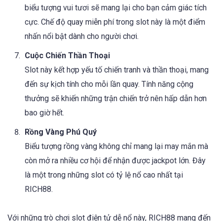
biểu tượng vui tươi sẽ mang lại cho bạn cảm giác tích
cực. Chế độ quay miễn phí trong slot này là một điểm
nhấn nổi bật dành cho người chơi.
Cuộc Chiến Thần Thoại
Slot này kết hợp yếu tố chiến tranh và thần thoại, mang
đến sự kịch tính cho mỗi lần quay. Tính năng cộng
thưởng sẽ khiến những trận chiến trở nên hấp dẫn hơn
bao giờ hết.
Rồng Vàng Phú Quý
Biểu tượng rồng vàng không chỉ mang lại may mắn mà
còn mở ra nhiều cơ hội để nhận được jackpot lớn. Đây
là một trong những slot có tỷ lệ nổ cao nhất tại
RICH88.
Với những trò chơi slot điện tử dễ nổ này, RICH88 mang đến