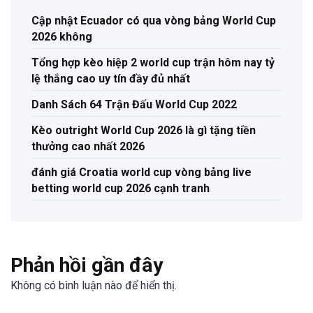
Cập nhật Ecuador có qua vòng bảng World Cup
2026 không
Tổng hợp kèo hiệp 2 world cup trận hôm nay tỷ
lệ thắng cao uy tín đầy đủ nhất
Danh Sách 64 Trận Đấu World Cup 2022
Kèo outright World Cup 2026 là gì tặng tiền
thưởng cao nhất 2026
đánh giá Croatia world cup vòng bảng live
betting world cup 2026 cạnh tranh
Phản hồi gần đây
Không có bình luận nào để hiển thị.