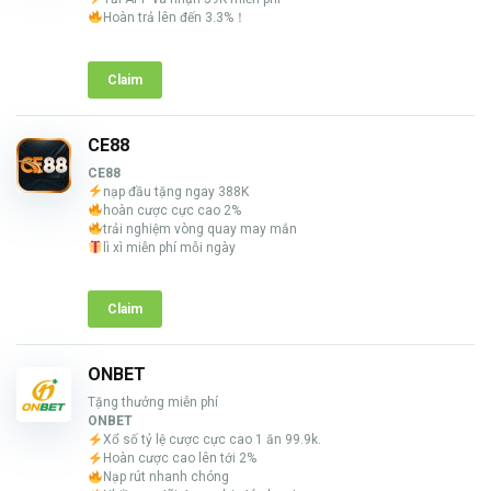
Hoàn trả lên đến 3.3%！
Claim
CE88
CE88
nạp đầu tặng ngay 388K
hoàn cược cực cao 2%
trải nghiệm vòng quay may mắn
lì xì miễn phí mỗi ngày
Claim
ONBET
Tặng thưởng miễn phí
ONBET
Xổ số tỷ lệ cược cực cao 1 ăn 99.9k.
Hoàn cược cao lên tới 2%
Nạp rút nhanh chóng