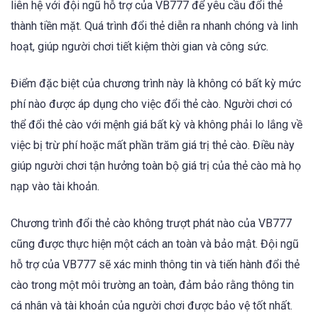
liên hệ với đội ngũ hỗ trợ của VB777 để yêu cầu đổi thẻ
thành tiền mặt. Quá trình đổi thẻ diễn ra nhanh chóng và linh
hoạt, giúp người chơi tiết kiệm thời gian và công sức.
Điểm đặc biệt của chương trình này là không có bất kỳ mức
phí nào được áp dụng cho việc đổi thẻ cào. Người chơi có
thể đổi thẻ cào với mệnh giá bất kỳ và không phải lo lắng về
việc bị trừ phí hoặc mất phần trăm giá trị thẻ cào. Điều này
giúp người chơi tận hưởng toàn bộ giá trị của thẻ cào mà họ
nạp vào tài khoản.
Chương trình đổi thẻ cào không trượt phát nào của VB777
cũng được thực hiện một cách an toàn và bảo mật. Đội ngũ
hỗ trợ của VB777 sẽ xác minh thông tin và tiến hành đổi thẻ
cào trong một môi trường an toàn, đảm bảo rằng thông tin
cá nhân và tài khoản của người chơi được bảo vệ tốt nhất.