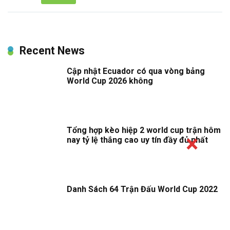
Recent News
Cập nhật Ecuador có qua vòng bảng
World Cup 2026 không
Tổng hợp kèo hiệp 2 world cup trận hôm
nay tỷ lệ thắng cao uy tín đầy đủ nhất
Danh Sách 64 Trận Đấu World Cup 2022