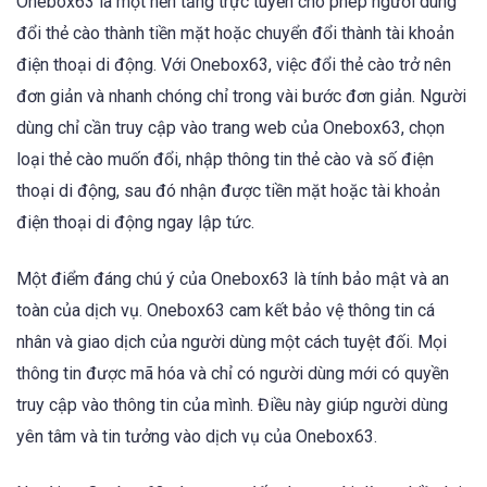
Onebox63 là một nền tảng trực tuyến cho phép người dùng
đổi thẻ cào thành tiền mặt hoặc chuyển đổi thành tài khoản
điện thoại di động. Với Onebox63, việc đổi thẻ cào trở nên
đơn giản và nhanh chóng chỉ trong vài bước đơn giản. Người
dùng chỉ cần truy cập vào trang web của Onebox63, chọn
loại thẻ cào muốn đổi, nhập thông tin thẻ cào và số điện
thoại di động, sau đó nhận được tiền mặt hoặc tài khoản
điện thoại di động ngay lập tức.
Một điểm đáng chú ý của Onebox63 là tính bảo mật và an
toàn của dịch vụ. Onebox63 cam kết bảo vệ thông tin cá
nhân và giao dịch của người dùng một cách tuyệt đối. Mọi
thông tin được mã hóa và chỉ có người dùng mới có quyền
truy cập vào thông tin của mình. Điều này giúp người dùng
yên tâm và tin tưởng vào dịch vụ của Onebox63.