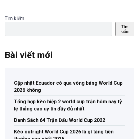
Tìm kiếm
Tìm
kiếm
Bài viết mới
Cập nhật Ecuador có qua vòng bảng World Cup
2026 không
Tổng hợp kèo hiệp 2 world cup trận hôm nay tỷ
lệ thắng cao uy tín đầy đủ nhất
Danh Sách 64 Trận Đấu World Cup 2022
Kèo outright World Cup 2026 là gì tặng tiền
thưởng cao nhất 2026