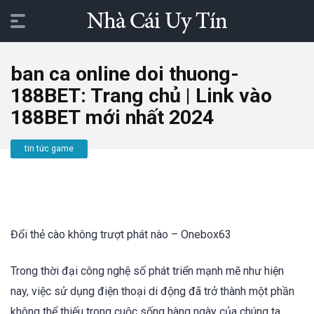
ban ca online doi thuong-
188BET: Trang chủ | Link vào
188BET mới nhất 2024
tin tức game
Đổi thẻ cào không trượt phát nào – Onebox63
Trong thời đại công nghệ số phát triển mạnh mẽ như hiện
nay, việc sử dụng điện thoại di động đã trở thành một phần
không thể thiếu trong cuộc sống hàng ngày của chúng ta.