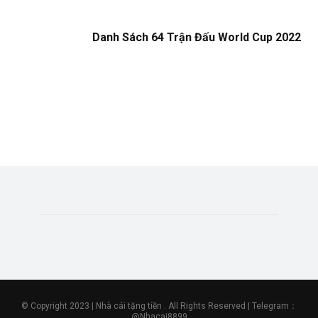
Danh Sách 64 Trận Đấu World Cup 2022
© Copyright 2023 | Nhà cái tặng tiền . All Rights Reserved | Telegram：
@Nhacai8899