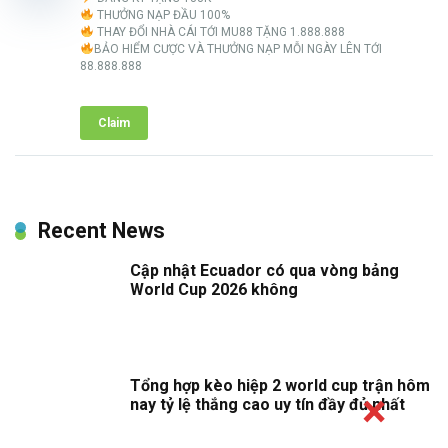
THƯỞNG NẠP ĐẦU 100%
THAY ĐỔI NHÀ CÁI TỚI MU88 TẶNG 1.888.888
BẢO HIỂM CƯỢC VÀ THƯỞNG NẠP MỖI NGÀY LÊN TỚI
88.888.888
Claim
Recent News
Cập nhật Ecuador có qua vòng bảng
World Cup 2026 không
Tổng hợp kèo hiệp 2 world cup trận hôm
nay tỷ lệ thắng cao uy tín đầy đủ nhất