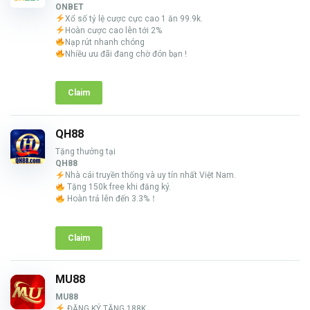
ONBET
Xổ số tỷ lệ cược cực cao 1 ăn 99.9k.
Hoàn cược cao lên tới 2%
Nạp rút nhanh chóng
Nhiều ưu đãi đang chờ đón bạn !
Claim
QH88
Tặng thưởng tại
QH88
Nhà cái truyền thống và uy tín nhất Việt Nam.
Tặng 150k free khi đăng ký.
Hoàn trả lên đến 3.3%！
Claim
MU88
MU88
ĐĂNG KÝ TẶNG 188K