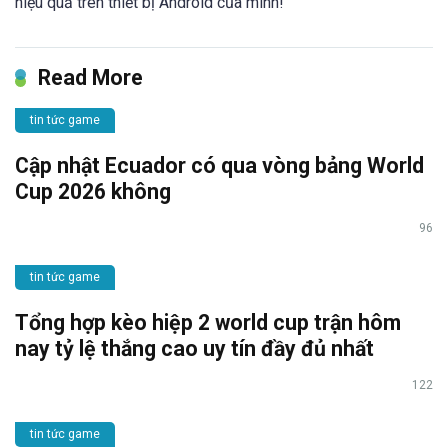
hiệu quả trên thiết bị Android của mình!
Read More
tin tức game
Cập nhật Ecuador có qua vòng bảng World
Cup 2026 không
96
tin tức game
Tổng hợp kèo hiệp 2 world cup trận hôm
nay tỷ lệ thắng cao uy tín đầy đủ nhất
122
tin tức game