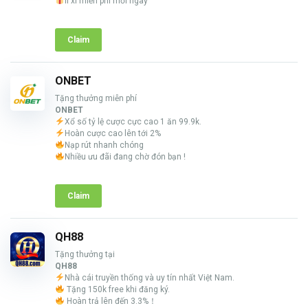
lì xì miễn phí mỗi ngày
Claim
ONBET
Tặng thưởng miễn phí
ONBET
Xổ số tỷ lệ cược cực cao 1 ăn 99.9k.
Hoàn cược cao lên tới 2%
Nạp rút nhanh chóng
Nhiều ưu đãi đang chờ đón bạn !
Claim
QH88
Tặng thưởng tại
QH88
Nhà cái truyền thống và uy tín nhất Việt Nam.
Tặng 150k free khi đăng ký.
Hoàn trả lên đến 3.3%！