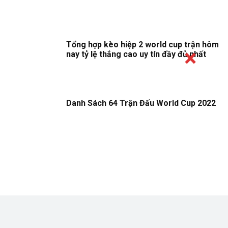
Tổng hợp kèo hiệp 2 world cup trận hôm
nay tỷ lệ thắng cao uy tín đầy đủ nhất
Danh Sách 64 Trận Đấu World Cup 2022