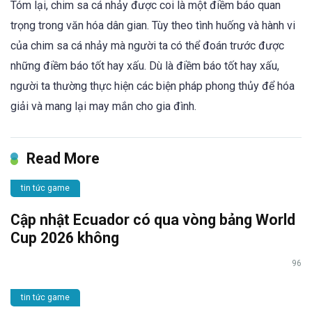
Tóm lại, chim sa cá nhảy được coi là một điềm báo quan
trọng trong văn hóa dân gian. Tùy theo tình huống và hành vi
của chim sa cá nhảy mà người ta có thể đoán trước được
những điềm báo tốt hay xấu. Dù là điềm báo tốt hay xấu,
người ta thường thực hiện các biện pháp phong thủy để hóa
giải và mang lại may mắn cho gia đình.
Read More
tin tức game
Cập nhật Ecuador có qua vòng bảng World
Cup 2026 không
96
tin tức game