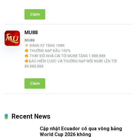
Claim
MU88
MU88
ĐĂNG KÝ TẶNG 188K
THƯỞNG NẠP ĐẦU 100%
THAY ĐỔI NHÀ CÁI TỚI MU88 TẶNG 1.888.888
BẢO HIỂM CƯỢC VÀ THƯỞNG NẠP MỖI NGÀY LÊN TỚI
88.888.888
Claim
Recent News
Cập nhật Ecuador có qua vòng bảng
World Cup 2026 không