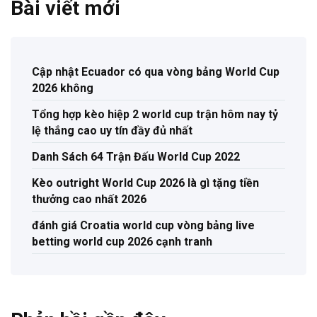
Bài viết mới
Cập nhật Ecuador có qua vòng bảng World Cup
2026 không
Tổng hợp kèo hiệp 2 world cup trận hôm nay tỷ
lệ thắng cao uy tín đầy đủ nhất
Danh Sách 64 Trận Đấu World Cup 2022
Kèo outright World Cup 2026 là gì tặng tiền
thưởng cao nhất 2026
đánh giá Croatia world cup vòng bảng live
betting world cup 2026 cạnh tranh