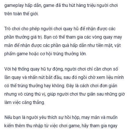
gameplay hấp dẫn, game đã thu hút hàng triệu người chơi
trên toàn thế giới.
Trò chơi cho phép người chơi quay hũ để nhận được các
phần thưởng giá trị. Bạn có thể tham gia các vòng quay may
mắn để nhận được các phần quà hấp dẫn như tiền mặt, vật
phẩm game hoặc cơ hội trúng thưởng lớn.
Với hệ thống quay hũ tự động, người chơi chỉ cần chọn số
lần quay và nhấn nút bắt đầu, sau đó ngồi chờ xem liệu mình
có thể trúng thưởng hay không. Đây là cách chơi đơn giản
nhưng vô cùng thú vị, giúp người chơi thư giãn sau những giờ
làm việc căng thẳng.
Nếu bạn là người yêu thích sự hồi hộp, may mắn và muốn
kiếm thêm thu nhập từ việc chơi game, hãy tham gia ngay