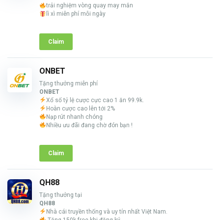
trải nghiệm vòng quay may mắn
lì xì miễn phí mỗi ngày
Claim
ONBET
Tặng thưởng miễn phí
ONBET
Xổ số tỷ lệ cược cực cao 1 ăn 99.9k.
Hoàn cược cao lên tới 2%
Nạp rút nhanh chóng
Nhiều ưu đãi đang chờ đón bạn !
Claim
QH88
Tặng thưởng tại
QH88
Nhà cái truyền thống và uy tín nhất Việt Nam.
Tặng 150k free khi đăng ký.