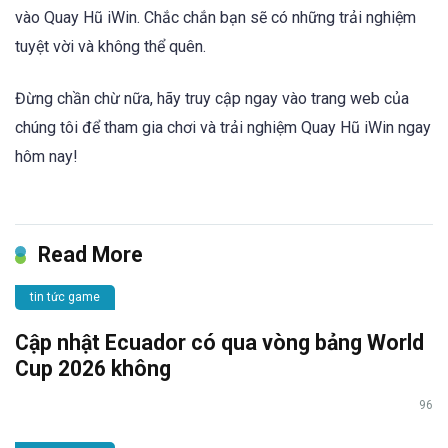
vào Quay Hũ iWin. Chắc chắn bạn sẽ có những trải nghiệm
tuyệt vời và không thể quên.
Đừng chần chừ nữa, hãy truy cập ngay vào trang web của
chúng tôi để tham gia chơi và trải nghiệm Quay Hũ iWin ngay
hôm nay!
Read More
tin tức game
Cập nhật Ecuador có qua vòng bảng World
Cup 2026 không
96