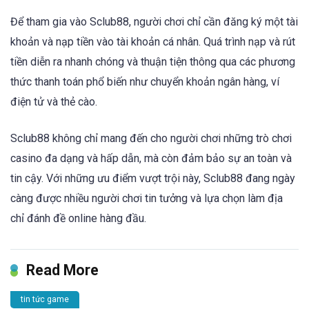
Để tham gia vào Sclub88, người chơi chỉ cần đăng ký một tài
khoản và nạp tiền vào tài khoản cá nhân. Quá trình nạp và rút
tiền diễn ra nhanh chóng và thuận tiện thông qua các phương
thức thanh toán phổ biến như chuyển khoản ngân hàng, ví
điện tử và thẻ cào.
Sclub88 không chỉ mang đến cho người chơi những trò chơi
casino đa dạng và hấp dẫn, mà còn đảm bảo sự an toàn và
tin cậy. Với những ưu điểm vượt trội này, Sclub88 đang ngày
càng được nhiều người chơi tin tưởng và lựa chọn làm địa
chỉ đánh đề online hàng đầu.
Read More
tin tức game