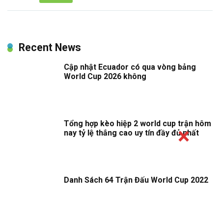
Recent News
Cập nhật Ecuador có qua vòng bảng
World Cup 2026 không
Tổng hợp kèo hiệp 2 world cup trận hôm
nay tỷ lệ thắng cao uy tín đầy đủ nhất
Danh Sách 64 Trận Đấu World Cup 2022