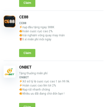
Claim
CE88
CE88
nạp đầu tặng ngay 388K
hoàn cược cực cao 2%
trải nghiệm vòng quay may mắn
lì xì miễn phí mỗi ngày
Claim
ONBET
Tặng thưởng miễn phí
ONBET
Xổ số tỷ lệ cược cực cao 1 ăn 99.9k.
Hoàn cược cao lên tới 2%
Nạp rút nhanh chóng
Nhiều ưu đãi đang chờ đón bạn !