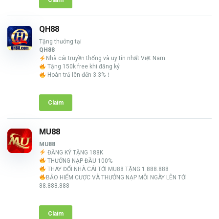
Claim
QH88
Tặng thưởng tại
QH88
Nhà cái truyền thống và uy tín nhất Việt Nam.
Tặng 150k free khi đăng ký.
Hoàn trả lên đến 3.3%！
Claim
MU88
MU88
ĐĂNG KÝ TẶNG 188K
THƯỞNG NẠP ĐẦU 100%
THAY ĐỔI NHÀ CÁI TỚI MU88 TẶNG 1.888.888
BẢO HIỂM CƯỢC VÀ THƯỞNG NẠP MỖI NGÀY LÊN TỚI
88.888.888
Claim