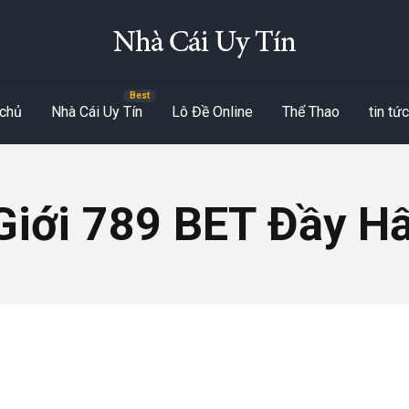
 chủ
Nhà Cái Uy Tín
Lô Đề Online
Thể Thao
tin tứ
iới 789 BET Đầy H