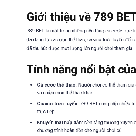
Giới thiệu về 789 BE
789 BET là một trong những nền tảng cá cược trực tuy
đa dạng từ cá cược thể thao, casino trực tuyến đến c
đã thu hút được một lượng lớn người chơi tham gia.
Tính năng nổi bật củ
Cá cược thể thao:
Người chơi có thể tham gia 
và nhiều môn thể thao khác.
Casino trực tuyến:
789 BET cung cấp nhiều trò 
trực tiếp.
Khuyến mãi hấp dẫn:
Nền tảng thường xuyên có
chương trình hoàn tiền cho người chơi cũ.