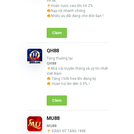
99.9k.
Hoàn cược cao lên tới 2%
Nạp rút nhanh chóng
Nhiều ưu đãi đang chờ đón bạn !
Claim
QH88
Tặng thưởng tại
QH88
Nhà cái truyền thống và uy tín nhất
Việt Nam.
Tặng 150k free khi đăng ký.
Hoàn trả lên đến 3.3%！
Claim
MU88
MU88
ĐĂNG KÝ TẶNG 188K