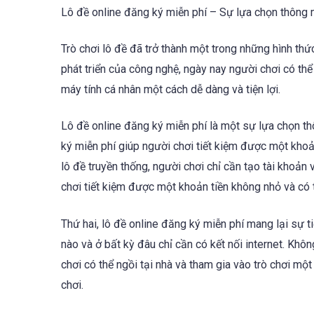
Lô đề online đăng ký miễn phí – Sự lựa chọn thông 
Trò chơi lô đề đã trở thành một trong những hình thức
phát triển của công nghệ, ngày nay người chơi có thể
máy tính cá nhân một cách dễ dàng và tiện lợi.
Lô đề online đăng ký miễn phí là một sự lựa chọn thô
ký miễn phí giúp người chơi tiết kiệm được một khoả
lô đề truyền thống, người chơi chỉ cần tạo tài khoản
chơi tiết kiệm được một khoản tiền không nhỏ và có 
Thứ hai, lô đề online đăng ký miễn phí mang lại sự ti
nào và ở bất kỳ đâu chỉ cần có kết nối internet. Khô
chơi có thể ngồi tại nhà và tham gia vào trò chơi mộ
chơi.