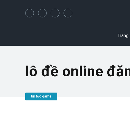
Trang
lô đề online đă
tin tức game