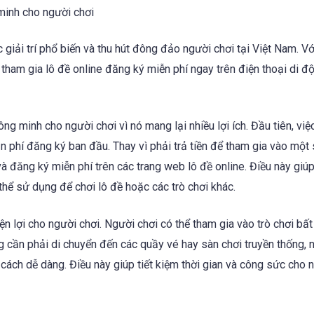
minh cho người chơi
 giải trí phổ biến và thu hút đông đảo người chơi tại Việt Nam. V
 tham gia lô đề online đăng ký miễn phí ngay trên điện thoại di 
ng minh cho người chơi vì nó mang lại nhiều lợi ích. Đầu tiên, vi
n phí đăng ký ban đầu. Thay vì phải trả tiền để tham gia vào một 
 và đăng ký miễn phí trên các trang web lô đề online. Điều này giú
thể sử dụng để chơi lô đề hoặc các trò chơi khác.
ện lợi cho người chơi. Người chơi có thể tham gia vào trò chơi bất
ng cần phải di chuyển đến các quầy vé hay sàn chơi truyền thống, 
t cách dễ dàng. Điều này giúp tiết kiệm thời gian và công sức cho 