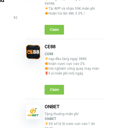
9999K
Tải APP và nhận 59K miễn phí
Hoàn trả lên đến 3.3%！
92
Claim
CE88
CE88
nạp đầu tặng ngay 388K
hoàn cược cực cao 2%
trải nghiệm vòng quay may mắn
lì xì miễn phí mỗi ngày
Claim
ONBET
Tặng thưởng miễn phí
ONBET
Xổ số tỷ lệ cược cực cao 1 ăn