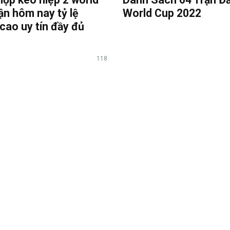
ận hôm nay tỷ lệ
World Cup 2022
cao uy tín đầy đủ
118