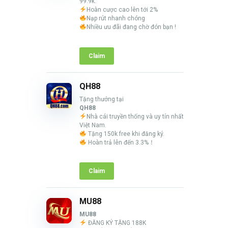
99.9k.
Hoàn cược cao lên tới 2%
Nạp rút nhanh chóng
Nhiều ưu đãi đang chờ đón bạn !
Claim
QH88
Tặng thưởng tại
QH88
Nhà cái truyền thống và uy tín nhất
Việt Nam.
Tặng 150k free khi đăng ký.
Hoàn trả lên đến 3.3%！
Claim
MU88
MU88
ĐĂNG KÝ TẶNG 188K