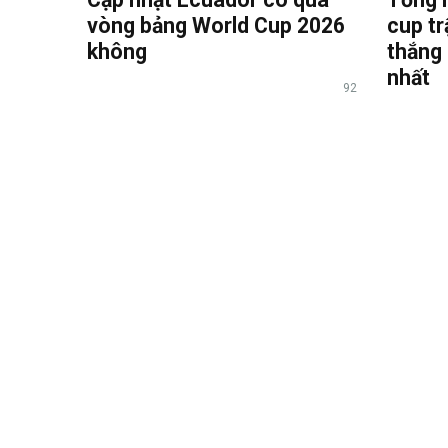
vòng bảng World Cup 2026
cup tr
không
thắng 
nhất
92