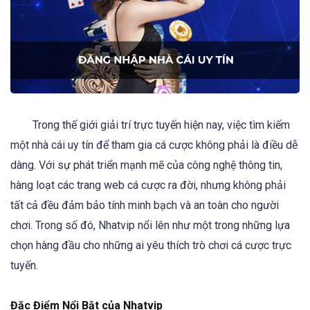
Trong thế giới giải trí trực tuyến hiện nay, việc tìm kiếm
một nhà cái uy tín để tham gia cá cược không phải là điều dễ
dàng. Với sự phát triển mạnh mẽ của công nghệ thông tin,
hàng loạt các trang web cá cược ra đời, nhưng không phải
tất cả đều đảm bảo tính minh bạch và an toàn cho người
chơi. Trong số đó, Nhatvip nổi lên như một trong những lựa
chọn hàng đầu cho những ai yêu thích trò chơi cá cược trực
tuyến.
Đặc Điểm Nổi Bật của Nhatvip