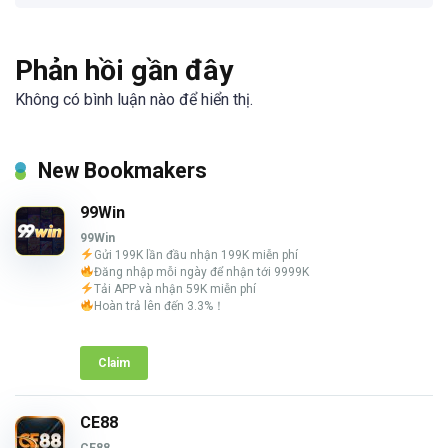
Phản hồi gần đây
Không có bình luận nào để hiển thị.
New Bookmakers
99Win
99Win
Gửi 199K lần đầu nhận 199K miễn phí
Đăng nhập mỗi ngày để nhận tới 9999K
Tải APP và nhận 59K miễn phí
Hoàn trả lên đến 3.3%！
Claim
CE88
CE88