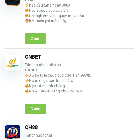
nạp đầu tặng ngay 388K
hoàn cược cực cao 2%
trải nghiệm vòng quay may mắn
lì xì miễn phí mỗi ngày
Claim
ONBET
Tặng thưởng miễn phí
ONBET
Xổ số tỷ lệ cược cực cao 1 ăn 99.9k.
Hoàn cược cao lên tới 2%
Nạp rút nhanh chóng
Nhiều ưu đãi đang chờ đón bạn !
Claim
QH88
Tặng thưởng tại