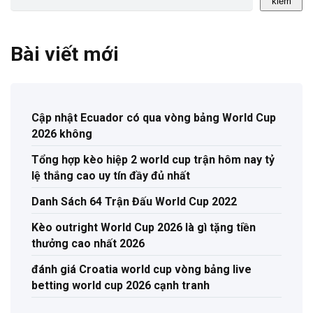
kiếm
Bài viết mới
Cập nhật Ecuador có qua vòng bảng World Cup
2026 không
Tổng hợp kèo hiệp 2 world cup trận hôm nay tỷ
lệ thắng cao uy tín đầy đủ nhất
Danh Sách 64 Trận Đấu World Cup 2022
Kèo outright World Cup 2026 là gì tặng tiền
thưởng cao nhất 2026
đánh giá Croatia world cup vòng bảng live
betting world cup 2026 cạnh tranh