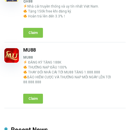
QH88
Nhà cái truyền thống và uy tín nhất Việt Nam.
Tặng 150k free khi đăng ký.
Hoàn trả lên đến 3.3%！
Claim
MU88
MU88
ĐĂNG KÝ TẶNG 188K
THƯỞNG NẠP ĐẦU 100%
THAY ĐỔI NHÀ CÁI TỚI MU88 TẶNG 1.888.888
BẢO HIỂM CƯỢC VÀ THƯỞNG NẠP MỖI NGÀY LÊN TỚI
88.888.888
Claim
Recent News