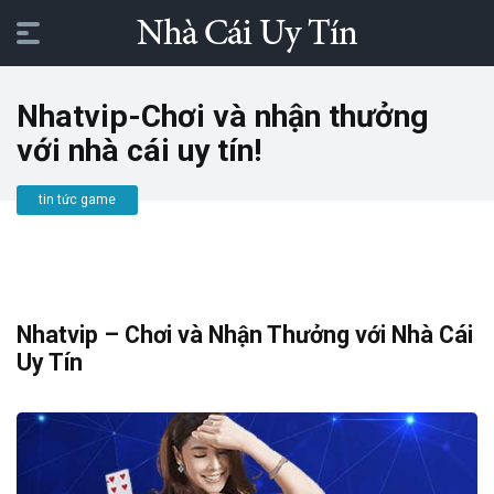
Nhatvip-Chơi và nhận thưởng
với nhà cái uy tín!
tin tức game
Nhatvip – Chơi và Nhận Thưởng với Nhà Cái
Uy Tín