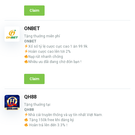
Claim
ONBET
Tặng thưởng miễn phí
ONBET
Xổ số tỷ lệ cược cực cao 1 ăn 99.9k.
Hoàn cược cao lên tới 2%
Nạp rút nhanh chóng
Nhiều ưu đãi đang chờ đón bạn !
Claim
QH88
Tặng thưởng tại
QH88
Nhà cái truyền thống và uy tín nhất Việt Nam.
Tặng 150k free khi đăng ký.
Hoàn trả lên đến 3.3%！