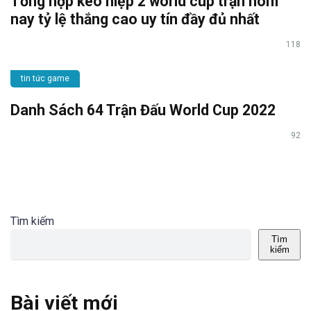
Tổng hợp kèo hiệp 2 world cup trận hôm
nay tỷ lệ thắng cao uy tín đầy đủ nhất
118
tin tức game
Danh Sách 64 Trận Đấu World Cup 2022
92
Tìm kiếm
Tìm
kiếm
Bài viết mới