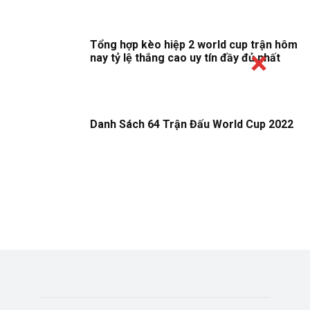
Tổng hợp kèo hiệp 2 world cup trận hôm
nay tỷ lệ thắng cao uy tín đầy đủ nhất
Danh Sách 64 Trận Đấu World Cup 2022