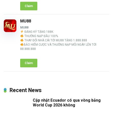
Claim
MU88
MU88
ĐĂNG KÝ TẶNG 188K
THƯỞNG NẠP ĐẦU 100%
THAY ĐỔI NHÀ CÁI TỚI MU88 TẶNG 1.888.888
BẢO HIỂM CƯỢC VÀ THƯỞNG NẠP MỖI NGÀY LÊN TỚI
88.888.888
Claim
Recent News
Cập nhật Ecuador có qua vòng bảng
World Cup 2026 không