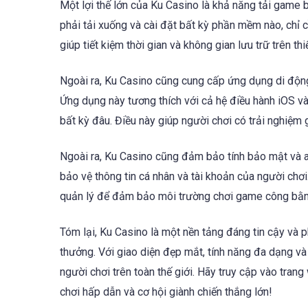
Một lợi thế lớn của Ku Casino là khả năng tải game 
phải tải xuống và cài đặt bất kỳ phần mềm nào, chỉ c
giúp tiết kiệm thời gian và không gian lưu trữ trên thi
Ngoài ra, Ku Casino cũng cung cấp ứng dụng di động 
Ứng dụng này tương thích với cả hệ điều hành iOS và
bất kỳ đâu. Điều này giúp người chơi có trải nghiệm gi
Ngoài ra, Ku Casino cũng đảm bảo tính bảo mật và 
bảo vệ thông tin cá nhân và tài khoản của người chơ
quản lý để đảm bảo môi trường chơi game công bằn
Tóm lại, Ku Casino là một nền tảng đáng tin cậy và 
thưởng. Với giao diện đẹp mắt, tính năng đa dạng và
người chơi trên toàn thế giới. Hãy truy cập vào tra
chơi hấp dẫn và cơ hội giành chiến thắng lớn!