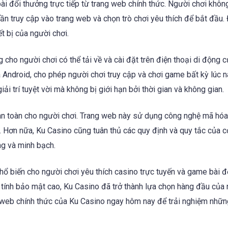
bài đổi thưởng trực tiếp từ trang web chính thức. Người chơi khôn
ần truy cập vào trang web và chọn trò chơi yêu thích để bắt đầu.
ết bị của người chơi.
cho người chơi có thể tải về và cài đặt trên điện thoại di động c
 Android, cho phép người chơi truy cập và chơi game bất kỳ lúc n
ải trí tuyệt vời mà không bị giới hạn bởi thời gian và không gian.
an toàn cho người chơi. Trang web này sử dụng công nghệ mã hó
i. Hơn nữa, Ku Casino cũng tuân thủ các quy định và quy tắc của 
g và minh bạch.
phổ biến cho người chơi yêu thích casino trực tuyến và game bài đ
 tính bảo mật cao, Ku Casino đã trở thành lựa chọn hàng đầu của 
ng web chính thức của Ku Casino ngay hôm nay để trải nghiệm nhữn