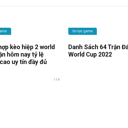
 game
tin tức game
ợp kèo hiệp 2 world
Danh Sách 64 Trận Đ
ận hôm nay tỷ lệ
World Cup 2022
cao uy tín đầy đủ
119