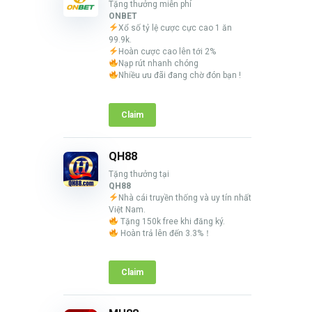
Tặng thưởng miễn phí
ONBET
Xổ số tỷ lệ cược cực cao 1 ăn
99.9k.
Hoàn cược cao lên tới 2%
Nạp rút nhanh chóng
Nhiều ưu đãi đang chờ đón bạn !
Claim
QH88
Tặng thưởng tại
QH88
Nhà cái truyền thống và uy tín nhất
Việt Nam.
Tặng 150k free khi đăng ký.
Hoàn trả lên đến 3.3%！
Claim