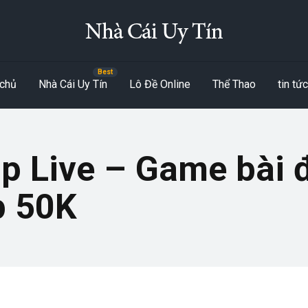
 chủ
Nhà Cái Uy Tín
Lô Đề Online
Thể Thao
tin tứ
vip Live – Game bài
p 50K