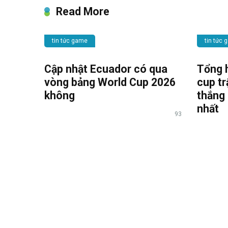
Read More
tin tức game
tin tức
Cập nhật Ecuador có qua
Tổng h
vòng bảng World Cup 2026
cup tr
không
thắng 
nhất
93