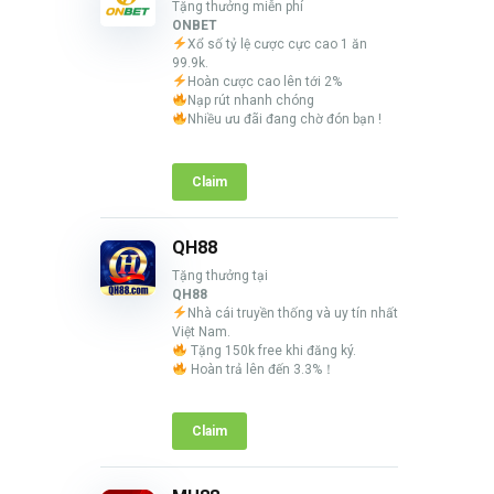
Tặng thưởng miễn phí
ONBET
Xổ số tỷ lệ cược cực cao 1 ăn
99.9k.
Hoàn cược cao lên tới 2%
Nạp rút nhanh chóng
Nhiều ưu đãi đang chờ đón bạn !
Claim
QH88
Tặng thưởng tại
QH88
Nhà cái truyền thống và uy tín nhất
Việt Nam.
Tặng 150k free khi đăng ký.
Hoàn trả lên đến 3.3%！
Claim