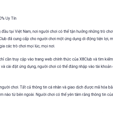
00% Uy Tín
đầu tại Việt Nam, nơi người chơi có thể tận hưởng những trò chơ
Club đã cung cấp cho người chơi một ứng dụng di động tiện lợi, 
a các trò chơi mọi lúc, mọi nơi.
hỉ cần truy cập vào trang web chính thức của X8Club và tìm kiếm 
g và cài đặt ứng dụng, người chơi có thể đăng nhập vào tài khoản
người chơi. Tất cả thông tin cá nhân và giao dịch được mã hóa b
m nào từ bên ngoài. Người chơi có thể yên tâm rằng thông tin củ