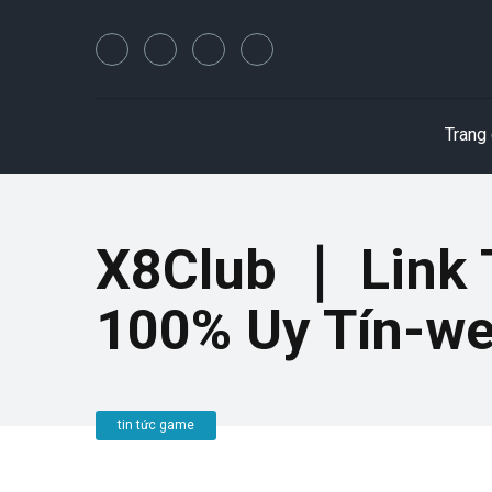
Trang
X8Club ｜ Link 
100% Uy Tín-web
tin tức game