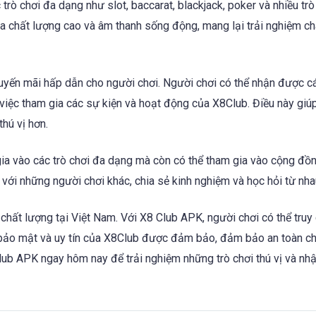
trò chơi đa dạng như slot, baccarat, blackjack, poker và nhiều trò
họa chất lượng cao và âm thanh sống động, mang lại trải nghiệm c
uyến mãi hấp dẫn cho người chơi. Người chơi có thể nhận được c
 việc tham gia các sự kiện và hoạt động của X8Club. Điều này giú
hú vị hơn.
gia vào các trò chơi đa dạng mà còn có thể tham gia vào cộng đồ
 với những người chơi khác, chia sẻ kinh nghiệm và học hỏi từ nha
 chất lượng tại Việt Nam. Với X8 Club APK, người chơi có thể truy
ính bảo mật và uy tín của X8Club được đảm bảo, đảm bảo an toàn c
 Club APK ngay hôm nay để trải nghiệm những trò chơi thú vị và n