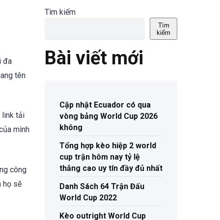
Tìm kiếm
Tìm
kiếm
Bài viết mới
i đa
mang tên
Cập nhật Ecuador có qua
link tải
vòng bảng World Cup 2026
không
 của mình
Tổng hợp kèo hiệp 2 world
cup trận hôm nay tỷ lệ
thắng cao uy tín đầy đủ nhất
ằng công
a họ sẽ
Danh Sách 64 Trận Đấu
World Cup 2022
Kèo outright World Cup