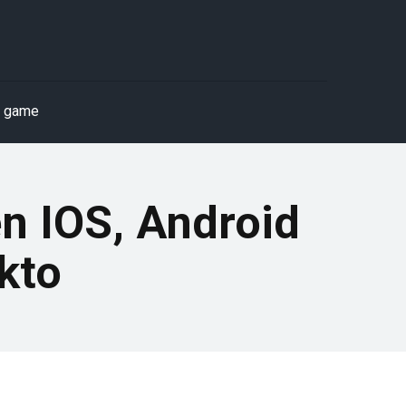
c game
n IOS, Android
kto