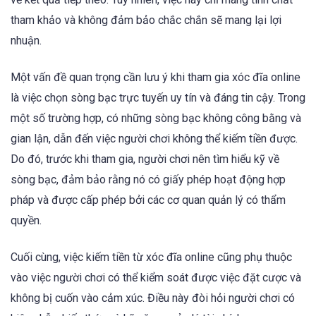
tham khảo và không đảm bảo chắc chắn sẽ mang lại lợi
nhuận.
Một vấn đề quan trọng cần lưu ý khi tham gia xóc đĩa online
là việc chọn sòng bạc trực tuyến uy tín và đáng tin cậy. Trong
một số trường hợp, có những sòng bạc không công bằng và
gian lận, dẫn đến việc người chơi không thể kiếm tiền được.
Do đó, trước khi tham gia, người chơi nên tìm hiểu kỹ về
sòng bạc, đảm bảo rằng nó có giấy phép hoạt động hợp
pháp và được cấp phép bởi các cơ quan quản lý có thẩm
quyền.
Cuối cùng, việc kiếm tiền từ xóc đĩa online cũng phụ thuộc
vào việc người chơi có thể kiểm soát được việc đặt cược và
không bị cuốn vào cảm xúc. Điều này đòi hỏi người chơi có