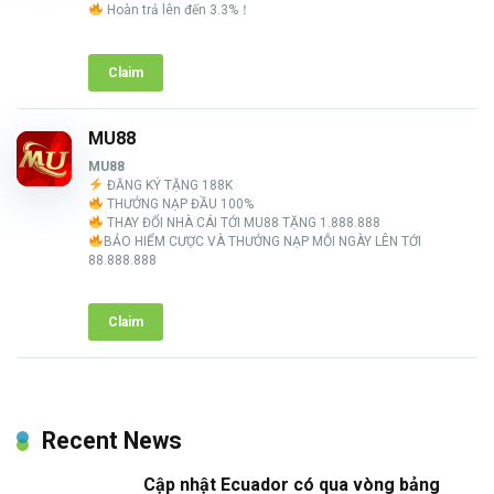
Hoàn trả lên đến 3.3%！
Claim
MU88
MU88
ĐĂNG KÝ TẶNG 188K
THƯỞNG NẠP ĐẦU 100%
THAY ĐỔI NHÀ CÁI TỚI MU88 TẶNG 1.888.888
BẢO HIỂM CƯỢC VÀ THƯỞNG NẠP MỖI NGÀY LÊN TỚI
88.888.888
Claim
Recent News
Cập nhật Ecuador có qua vòng bảng