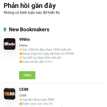
Phản hồi gần đây
Không có bình luận nào để hiển thị.
New Bookmakers
99Win
99Win
Gửi 199K lần đầu nhận 199K miễn phí
Đăng nhập mỗi ngày để nhận tới 9999K
Tải APP và nhận 59K miễn phí
Hoàn trả lên đến 3.3%！
Claim
CE88
CE88
nạp đầu tặng ngay 388K
hoàn cược cực cao 2%