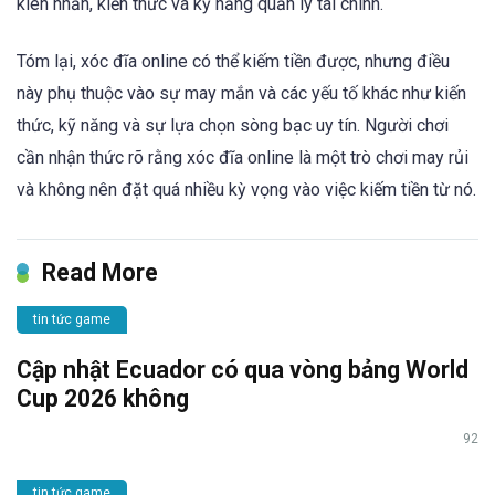
kiên nhẫn, kiến thức và kỹ năng quản lý tài chính.
Tóm lại, xóc đĩa online có thể kiếm tiền được, nhưng điều
này phụ thuộc vào sự may mắn và các yếu tố khác như kiến
thức, kỹ năng và sự lựa chọn sòng bạc uy tín. Người chơi
cần nhận thức rõ rằng xóc đĩa online là một trò chơi may rủi
và không nên đặt quá nhiều kỳ vọng vào việc kiếm tiền từ nó.
Read More
tin tức game
Cập nhật Ecuador có qua vòng bảng World
Cup 2026 không
92
tin tức game