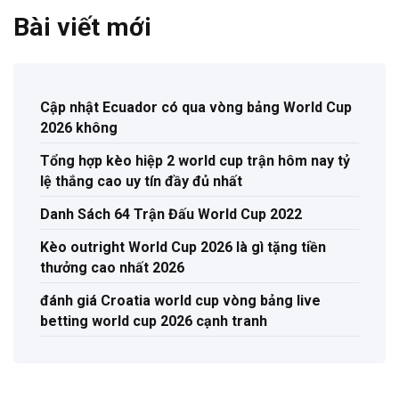
Bài viết mới
Cập nhật Ecuador có qua vòng bảng World Cup
2026 không
Tổng hợp kèo hiệp 2 world cup trận hôm nay tỷ
lệ thắng cao uy tín đầy đủ nhất
Danh Sách 64 Trận Đấu World Cup 2022
Kèo outright World Cup 2026 là gì tặng tiền
thưởng cao nhất 2026
đánh giá Croatia world cup vòng bảng live
betting world cup 2026 cạnh tranh