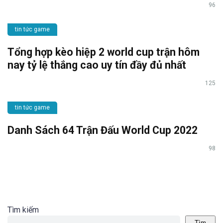
96
tin tức game
Tổng hợp kèo hiệp 2 world cup trận hôm
nay tỷ lệ thắng cao uy tín đầy đủ nhất
125
tin tức game
Danh Sách 64 Trận Đấu World Cup 2022
98
Tìm kiếm
Tìm