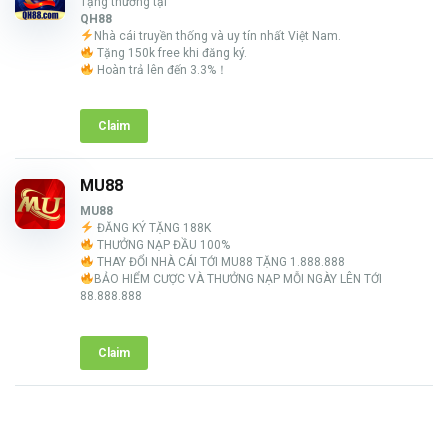
Tặng thưởng tại
QH88
Nhà cái truyền thống và uy tín nhất Việt Nam.
Tặng 150k free khi đăng ký.
Hoàn trả lên đến 3.3%！
Claim
MU88
MU88
ĐĂNG KÝ TẶNG 188K
THƯỞNG NẠP ĐẦU 100%
THAY ĐỔI NHÀ CÁI TỚI MU88 TẶNG 1.888.888
BẢO HIỂM CƯỢC VÀ THƯỞNG NẠP MỖI NGÀY LÊN TỚI
88.888.888
Claim