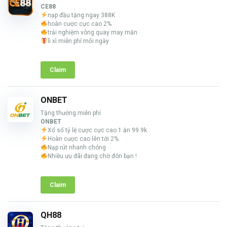
CE88
nạp đầu tặng ngay 388K
hoàn cược cực cao 2%
trải nghiệm vòng quay may mắn
lì xì miễn phí mỗi ngày
Claim
ONBET
Tặng thưởng miễn phí
ONBET
Xổ số tỷ lệ cược cực cao 1 ăn 99.9k.
Hoàn cược cao lên tới 2%
Nạp rút nhanh chóng
Nhiều ưu đãi đang chờ đón bạn !
Claim
QH88