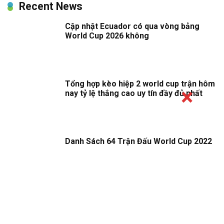
Recent News
Cập nhật Ecuador có qua vòng bảng
World Cup 2026 không
Tổng hợp kèo hiệp 2 world cup trận hôm
nay tỷ lệ thắng cao uy tín đầy đủ nhất
Danh Sách 64 Trận Đấu World Cup 2022