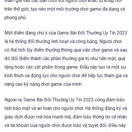
tham gia vào các bàn chơi với người chơi khác từ khắp nơi
trên thế giới, tạo nên một môi trường chơi game đa dạng và
phong phú.
Một điểm đáng chú ý của Game Bài Đổi Thưởng Uy Tín 2023
là hệ thống đổi thưởng linh hoạt và công bằng. Người chơi
có thể tích lũy điểm thưởng thông qua việc chơi game và sau
đó đổi điểm thành các phần thưởng giá trị như tiền mặt, quà
tặng hoặc các vật phẩm trong game. Điều này tạo ra một sự
kích thích và động lực cho người chơi để tiếp tục tham gia và
nâng cao kỹ năng chơi game của mình.
Ngoài ra, Game Bài Đổi Thưởng Uy Tín 2023 cũng đảm bảo
tính bảo mật và an toàn cho người chơi. Hệ thống đăng ký và
giao dịch được mã hóa mạnh mẽ, đảm bảo thông tin cá nhân
và tài khoản của người chơi được bảo vệ tuyệt đối. Điều này