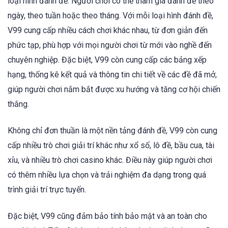
loại hình đánh đề. Người chơi có thể tham gia đánh đề theo
ngày, theo tuần hoặc theo tháng. Với mỗi loại hình đánh đề,
V99 cung cấp nhiều cách chơi khác nhau, từ đơn giản đến
phức tạp, phù hợp với mọi người chơi từ mới vào nghề đến
chuyên nghiệp. Đặc biệt, V99 còn cung cấp các bảng xếp
hạng, thống kê kết quả và thông tin chi tiết về các đề đã mở,
giúp người chơi nắm bắt được xu hướng và tăng cơ hội chiến
thắng.
Không chỉ đơn thuần là một nền tảng đánh đề, V99 còn cung
cấp nhiều trò chơi giải trí khác như xổ số, lô đề, bầu cua, tài
xỉu, và nhiều trò chơi casino khác. Điều này giúp người chơi
có thêm nhiều lựa chọn và trải nghiệm đa dạng trong quá
trình giải trí trực tuyến.
Đặc biệt, V99 cũng đảm bảo tính bảo mật và an toàn cho